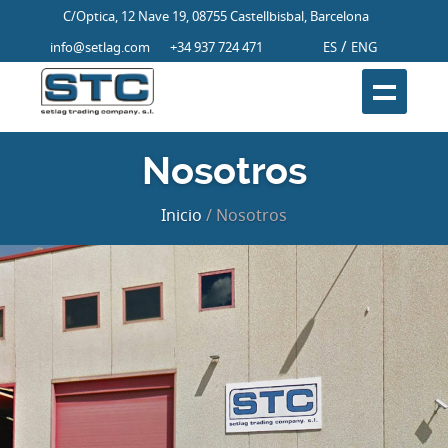
C/Optica, 12 Nave 19, 08755 Castellbisbal, Barcelona
/
info@setlag.com
+34 937 724 471
ES
ENG
Nosotros
Inicio
/ Nosotros