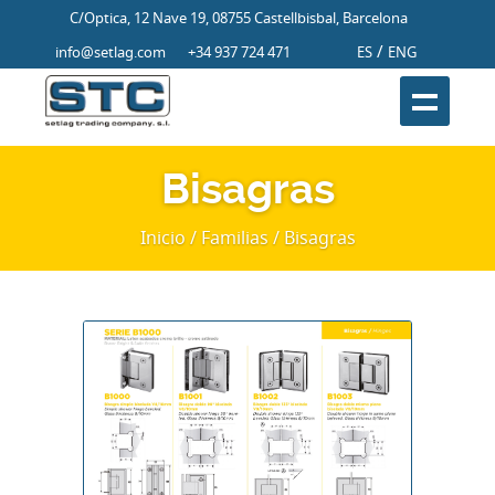
C/Optica, 12 Nave 19, 08755 Castellbisbal, Barcelona
/
info@setlag.com
+34 937 724 471
ES
ENG
Bisagras
Inicio
/ Familias / Bisagras